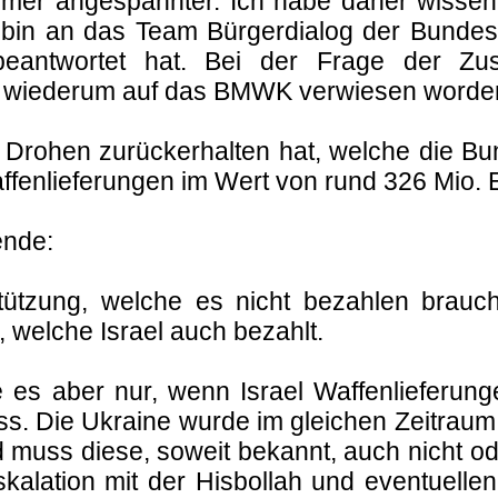
mer angespannter. Ich habe daher wissen
und bin an das Team Bürgerdialog der Bun
antwortet hat. Bei der Frage der Zust
ch wiederum auf das BMWK verwiesen worde
ei Drohen zurückerhalten hat, welche die Bu
ffenlieferungen im Wert von rund 326 Mio. Eu
ende:
erstützung, welche es nicht bezahlen brau
 welche Israel auch bezahlt.
 es aber nur, wenn Israel Waffenlieferungen
ss. Die Ukraine wurde im gleichen Zeitraum
d muss diese, soweit bekannt, auch nicht o
skalation mit der Hisbollah und eventuellen